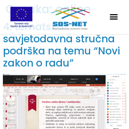
Oznaka:
online
4. tematska
savjetodavna stručna
podrška na temu “Novi
zakon o radu”