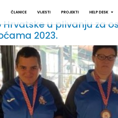
I
ČLANICE
VIJESTI
PROJEKTI
HELP DESK
 Hrvatske u plivanju za o
koćama 2023.