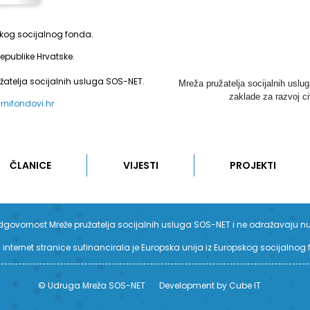
pskog socijalnog fonda.
epublike Hrvatske.
užatelja socijalnih usluga SOS-NET.
Mreža pružatelja socijalnih uslu
zaklade za razvoj ci
urnifondovi.hr
ČLANICE
VIJESTI
PROJEKTI
su odgovornost Mreže pružatelja socijalnih usluga SOS-NET i ne odražavaju n
 internet stranice sufinancirala je Europska unija iz Europskog socijalnog
© Udruga Mreža SOS-NET
Development by Cube IT