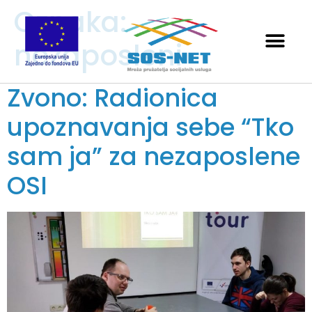
Oznaka:
nezaposleni
Zvono: Radionica
upoznavanja sebe “Tko
sam ja” za nezaposlene
OSI