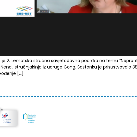
a je 2. tematska stručna savjetodavna podrška na temu “Neprofit
ndl, stručnjakinja iz udruge Gong. Sastanku je prisustvovalo 38 s
uvođenje […]