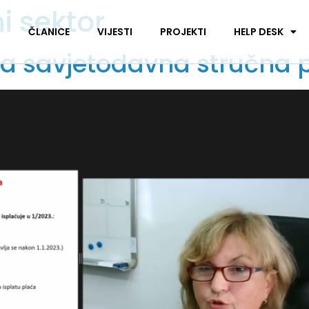
i sektor
I
ČLANICE
VIJESTI
PROJEKTI
HELP DESK
ka savjetodavna stručna 