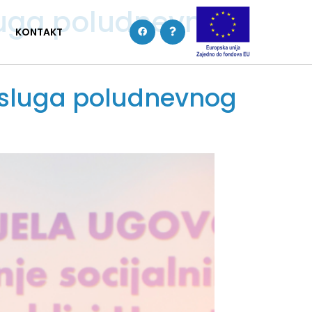
sluga poludnevnog
KONTAKT
 usluga poludnevnog