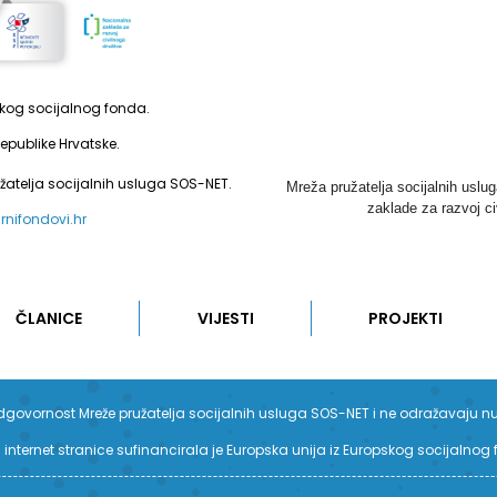
pskog socijalnog fonda.
epublike Hrvatske.
užatelja socijalnih usluga SOS-NET.
Mreža pružatelja socijalnih uslu
zaklade za razvoj ci
urnifondovi.hr
ČLANICE
VIJESTI
PROJEKTI
su odgovornost Mreže pružatelja socijalnih usluga SOS-NET i ne odražavaju n
 internet stranice sufinancirala je Europska unija iz Europskog socijalnog