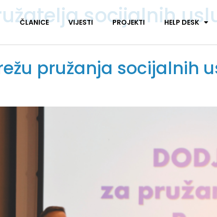
užatelja socijalnih u
I
ČLANICE
VIJESTI
PROJEKTI
HELP DESK
režu pružanja socijalnih