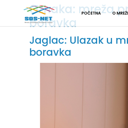
Oznaka:
mreža pr
POČETNA
O MREŽ
boravka
Jaglac: Ulazak u m
boravka