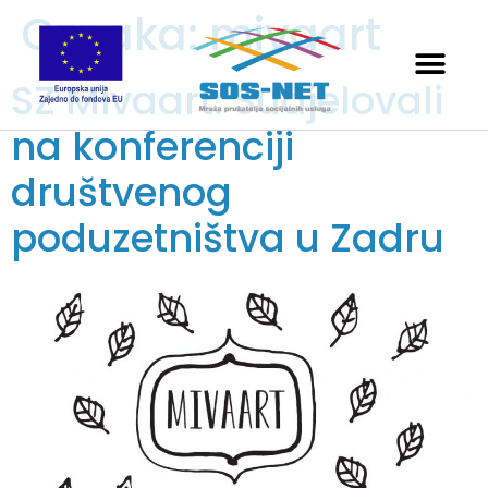
Oznaka:
mivaart
SZ Mivaart: Sudjelovali
na konferenciji
društvenog
poduzetništva u Zadru