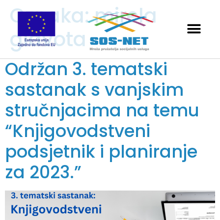
Oznaka:
mirela
glavota
Održan 3. tematski
sastanak s vanjskim
stručnjacima na temu
“Knjigovodstveni
podsjetnik i planiranje
za 2023.”