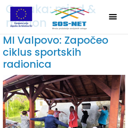
Oznaka:
mind &
motion
MI Valpovo: Započeo
ciklus sportskih
radionica