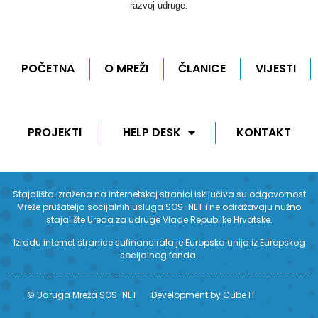
razvoj udruge.
POČETNA
O MREŽI
ČLANICE
VIJESTI
PROJEKTI
HELP DESK
KONTAKT
Stajališta izražena na internetskoj stranici isključiva su odgovornost
Mreže pružatelja socijalnih usluga SOS-NET i ne odražavaju nužno
stajalište Ureda za udruge Vlade Republike Hrvatske.
Izradu internet stranice sufinancirala je Europska unija iz Europskog
socijalnog fonda.
© Udruga Mreža SOS-NET
Development by Cube IT