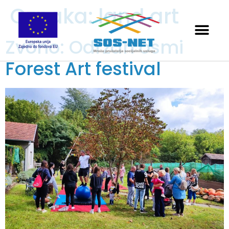
Oznaka:
land art
Zvono: Održan osmi
Forest Art festival