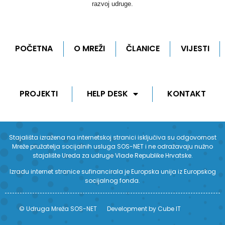
razvoj udruge.
POČETNA
O MREŽI
ČLANICE
VIJESTI
PROJEKTI
HELP DESK
KONTAKT
Stajališta izražena na internetskoj stranici isključiva su odgovornost
Mreže pružatelja socijalnih usluga SOS-NET i ne odražavaju nužno
stajalište Ureda za udruge Vlade Republike Hrvatske.
Izradu internet stranice sufinancirala je Europska unija iz Europskog
socijalnog fonda.
© Udruga Mreža SOS-NET
Development by Cube IT