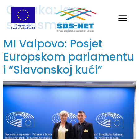
Oznaka:
lag
strossmayer
MI Valpovo: Posjet
Europskom parlamentu
i “Slavonskoj kući”