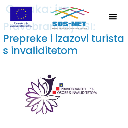
Oznaka:
jrs
Pravobranitelj OSI:
Prepreke i izazovi turista
s invaliditetom