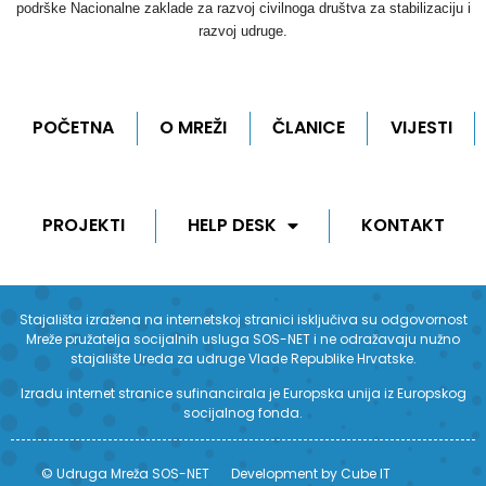
podrške Nacionalne zaklade za razvoj civilnoga društva za stabilizaciju i
razvoj udruge.
POČETNA
O MREŽI
ČLANICE
VIJESTI
PROJEKTI
HELP DESK
KONTAKT
Stajališta izražena na internetskoj stranici isključiva su odgovornost
Mreže pružatelja socijalnih usluga SOS-NET i ne odražavaju nužno
stajalište Ureda za udruge Vlade Republike Hrvatske.
Izradu internet stranice sufinancirala je Europska unija iz Europskog
socijalnog fonda.
© Udruga Mreža SOS-NET
Development by Cube IT