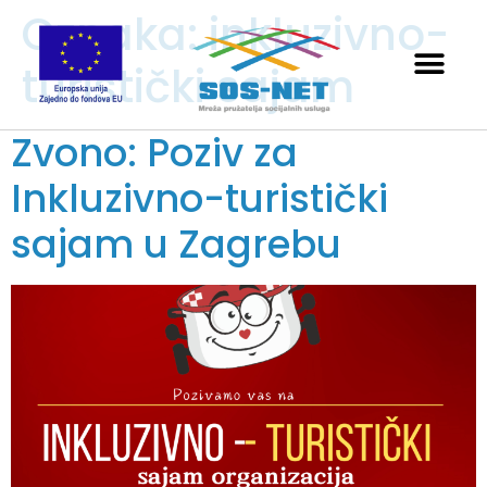
Oznaka:
inkluzivno-
turistički sajam
Zvono: Poziv za
Inkluzivno-turistički
sajam u Zagrebu