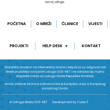
razvoj udruge.
POČETNA
O MREŽI
ČLANICE
VIJESTI
PROJEKTI
HELP DESK
KONTAKT
Stajališta izražena na internetskoj stranici isključiva su odgovornost
Mreže pružatelja socijalnih usluga SOS-NET i ne odražavaju nužno
stajalište Ureda za udruge Vlade Republike Hrvatske.
Izradu internet stranice sufinancirala je Europska unija iz Europskog
socijalnog fonda.
© Udruga Mreža SOS-NET
Development by Cube IT