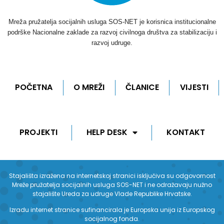
Mreža pružatelja socijalnih usluga SOS-NET je korisnica institucionalne
podrške Nacionalne zaklade za razvoj civilnoga društva za stabilizaciju i
razvoj udruge.
POČETNA
O MREŽI
ČLANICE
VIJESTI
PROJEKTI
HELP DESK
KONTAKT
Stajališta izražena na internetskoj stranici isključiva su odgovornost
Mreže pružatelja socijalnih usluga SOS-NET i ne odražavaju nužno
stajalište Ureda za udruge Vlade Republike Hrvatske.
Izradu internet stranice sufinancirala je Europska unija iz Europskog
socijalnog fonda.