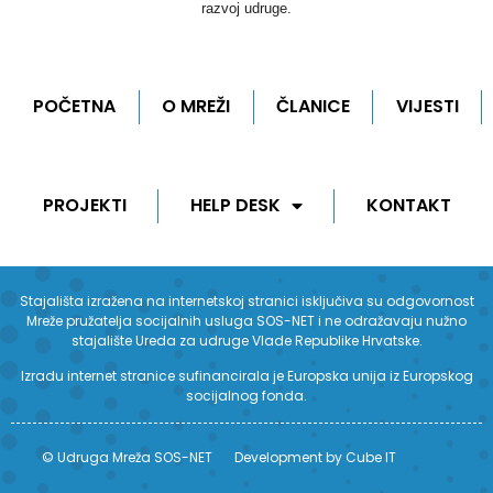
razvoj udruge.
POČETNA
O MREŽI
ČLANICE
VIJESTI
PROJEKTI
HELP DESK
KONTAKT
Stajališta izražena na internetskoj stranici isključiva su odgovornost
Mreže pružatelja socijalnih usluga SOS-NET i ne odražavaju nužno
stajalište Ureda za udruge Vlade Republike Hrvatske.
Izradu internet stranice sufinancirala je Europska unija iz Europskog
socijalnog fonda.
© Udruga Mreža SOS-NET
Development by Cube IT