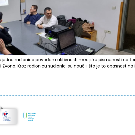
još jedna radionica povodom aktivnosti medijske pismenosti na te
Zvono. Kroz radionicu sudionici su naučili što je to opasnost na