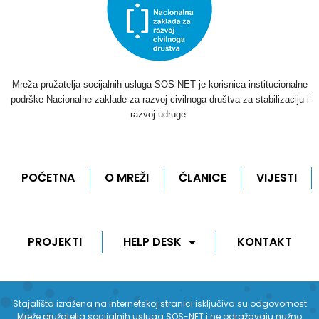
Mreža pružatelja socijalnih usluga SOS-NET je korisnica institucionalne
podrške Nacionalne zaklade za razvoj civilnoga društva za stabilizaciju i
razvoj udruge.
POČETNA
O MREŽI
ČLANICE
VIJESTI
PROJEKTI
HELP DESK
KONTAKT
Stajališta izražena na internetskoj stranici isključiva su odgovornost
Mreže pružatelja socijalnih usluga SOS-NET i ne odražavaju nužno