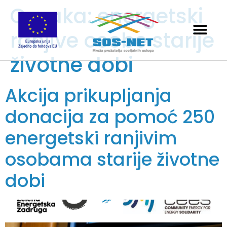
Oznaka:
energetski
ranjive osobe starije
životne dobi
Akcija prikupljanja
donacija za pomoć 250
energetski ranjivim
osobama starije životne
dobi