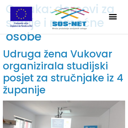
Oznaka:
domovi za
starije i nemoćne
osobe
Udruga žena Vukovar
organizirala studijski
posjet za stručnjake iz 4
županije