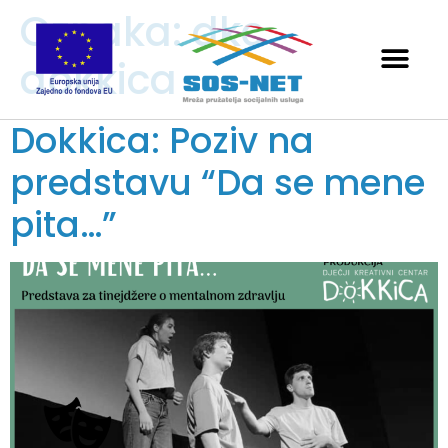
Oznaka:
dkc
dokkica
Dokkica: Poziv na
predstavu “Da se mene
pita…”