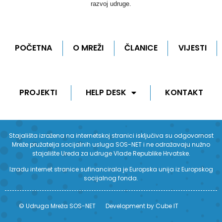
razvoj udruge.
POČETNA
O MREŽI
ČLANICE
VIJESTI
PROJEKTI
HELP DESK
KONTAKT
Stajališta izražena na internetskoj stranici isključiva su odgovornost
Mreže pružatelja socijalnih usluga SOS-NET i ne odražavaju nužno
stajalište Ureda za udruge Vlade Republike Hrvatske.
Izradu internet stranice sufinancirala je Europska unija iz Europskog
socijalnog fonda.
© Udruga Mreža SOS-NET
Development by Cube IT