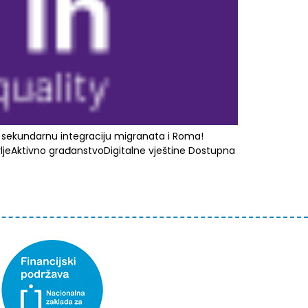
va sekundarnu integraciju migranata i Roma!
avljeAktivno građanstvoDigitalne vještine Dostupna