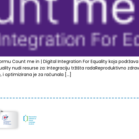
tformu Count me in | Digital Integration For Equality koja podrža
uality nudi resurse za: Integraciju tržišta radaReproduktivno zdr
, i optimizirana je za računala […]