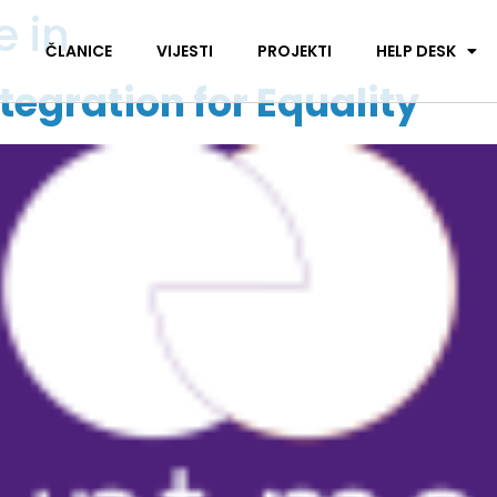
 in
I
ČLANICE
VIJESTI
PROJEKTI
HELP DESK
ntegration for Equality