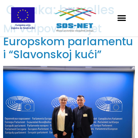
Oznaka:
bruxelles
MI Valpovo: Posjet
Europskom parlamentu
i “Slavonskoj kući”