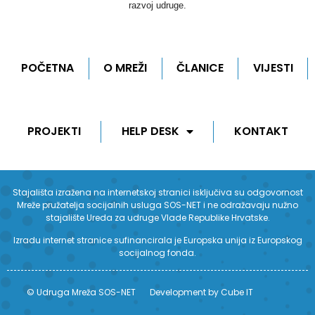
razvoj udruge.
POČETNA
O MREŽI
ČLANICE
VIJESTI
PROJEKTI
HELP DESK
KONTAKT
Stajališta izražena na internetskoj stranici isključiva su odgovornost
Mreže pružatelja socijalnih usluga SOS-NET i ne odražavaju nužno
stajalište Ureda za udruge Vlade Republike Hrvatske.
Izradu internet stranice sufinancirala je Europska unija iz Europskog
socijalnog fonda.
© Udruga Mreža SOS-NET
Development by Cube IT