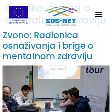
Oznaka:
bringa o
mentalnom zdravlju
Zvono: Radionica
osnaživanja i brige o
mentalnom zdravlju