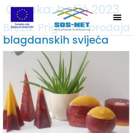
Oznaka:
božić 2023
Breza: Prigodna prodaja
blagdanskih svijeća