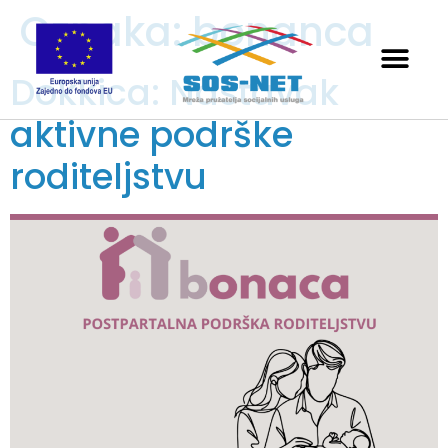
Oznaka:
bonanca
Dokkica: Nastavak
aktivne podrške
roditeljstvu