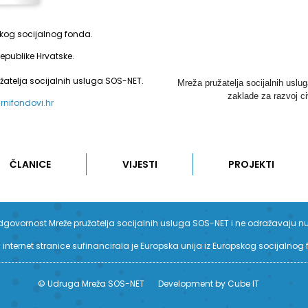
pskog socijalnog fonda.
epublike Hrvatske.
užatelja socijalnih usluga SOS-NET.
Mreža pružatelja socijalnih uslu
zaklade za razvoj ci
urnifondovi.hr
ČLANICE
VIJESTI
PROJEKTI
su odgovornost Mreže pružatelja socijalnih usluga SOS-NET i ne odražavaju n
 internet stranice sufinancirala je Europska unija iz Europskog socijalnog
© Udruga Mreža SOS-NET
Development by Cube IT