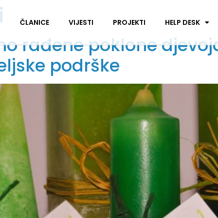
i
I
ČLANICE
VIJESTI
PROJEKTI
HELP DESK
čno rađene poklone djevo
eljske podrške