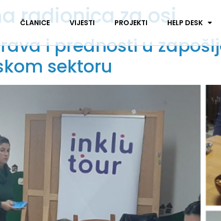
a radionica za osi
I
ČLANICE
VIJESTI
PROJEKTI
HELP DESK
Prava i prednosti u zapošl
ljskom sektoru