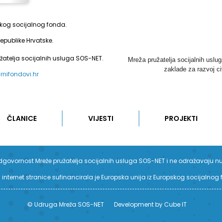
pskog socijalnog fonda.
epublike Hrvatske.
užatelja socijalnih usluga SOS-NET.
Mreža pružatelja socijalnih uslu
zaklade za razvoj ci
urnifondovi.hr
ČLANICE
VIJESTI
PROJEKTI
su odgovornost Mreže pružatelja socijalnih usluga SOS-NET i ne odražavaju n
 internet stranice sufinancirala je Europska unija iz Europskog socijalnog
© Udruga Mreža SOS-NET
Development by Cube IT