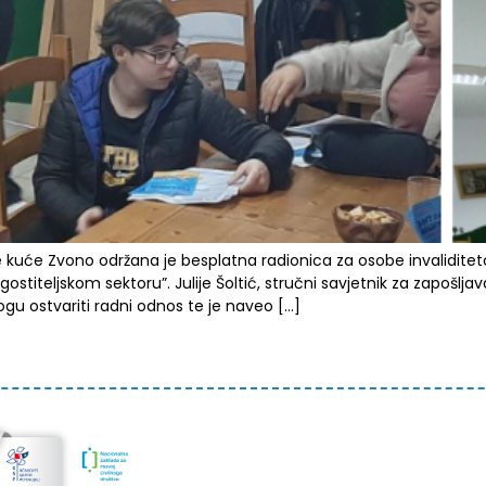
ivne kuće Zvono održana je besplatna radionica za osobe invalidit
gostiteljskom sektoru”. Julije Šoltić, stručni savjetnik za zapošl
ogu ostvariti radni odnos te je naveo […]