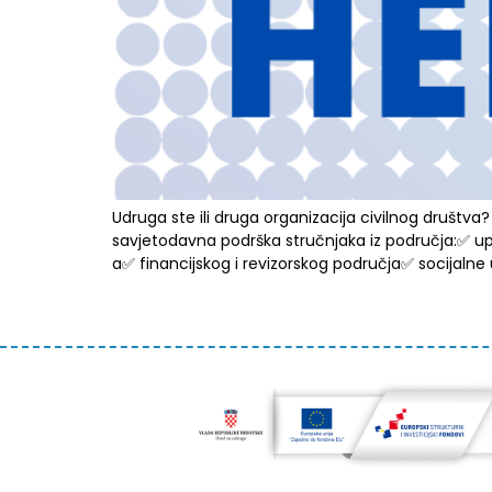
Udruga ste ili druga organizacija civilnog društv
savjetodavna podrška stručnjaka iz područja:✅ up
a✅ financijskog i revizorskog područja✅ socijaln