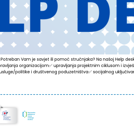
a? Potreban Vam je savjet ili pomoć stručnjaka? Na našoj Help d
ravljanja organizacijom✅ upravljanja projektnim ciklusom i izv
e usluge/politike i društvenog poduzetništva✅ socijalnog uklju