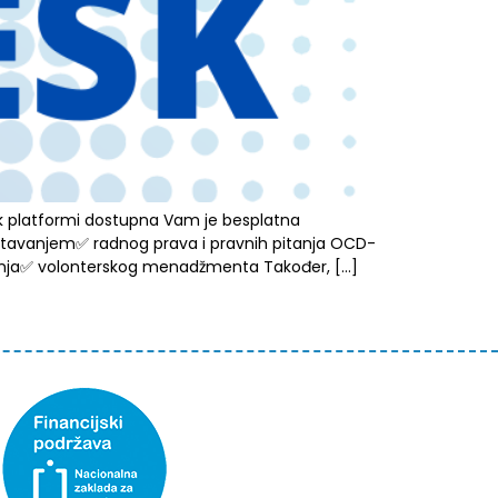
esk platformi dostupna Vam je besplatna
ještavanjem✅ radnog prava i pravnih pitanja OCD-
čivanja✅ volonterskog menadžmenta Također, […]