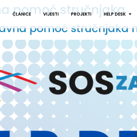
na pomoć stručnjaka
I
ČLANICE
VIJESTI
PROJEKTI
HELP DESK
davna pomoć stručnjaka 