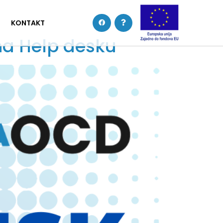
KONTAKT
na Help desku