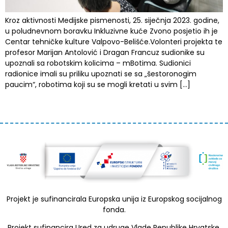
Kroz aktivnosti Medijske pismenosti, 25. siječnja 2023. godine,
u poludnevnom boravku Inkluzivne kuće Zvono posjetio ih je
Centar tehničke kulture Valpovo-Belišće.Volonteri projekta te
profesor Marijan Antolović i Dragan Francuz sudionike su
upoznali sa robotskim kolicima – mBotima. Sudionici
radionice imali su priliku upoznati se sa „šestoronogim
paucim“, robotima koji su se mogli kretati u svim […]
Projekt je sufinancirala Europska unija iz Europskog socijalnog
fonda.
Projekt sufinancira Ured za udruge Vlade Republike Hrvatske.