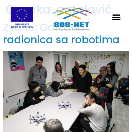
Oznaka:
antolović
Zvono: Održana
radionica sa robotima