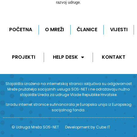
razvoj udruge.
POČETNA
O MREŽI
ČLANICE
VIJESTI
PROJEKTI
HELP DESK
KONTAKT
Stajališta izražena na internetskoj stranici isključiva su odgovornost
Mreže pružatelja socijalnih usluga SOS-NET i ne odražavaju nužno
stajalište Ureda za udruge Vlade Republike Hrvatske.
Izradu internet stranice sufinancirala je Europska unija iz Europskog
socijalnog fonda.
© Udruga Mreža SOS-NET
Development by Cube IT