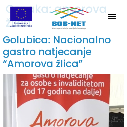
Oznaka:
amorova
žlica
Golubica: Nacionalno
gastro natjecanje
“Amorova žlica”