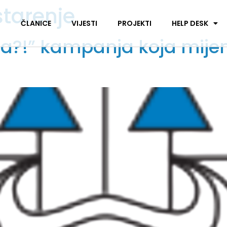
starenje
I
ČLANICE
VIJESTI
PROJEKTI
HELP DESK
a šta?!” kampanja koja mij