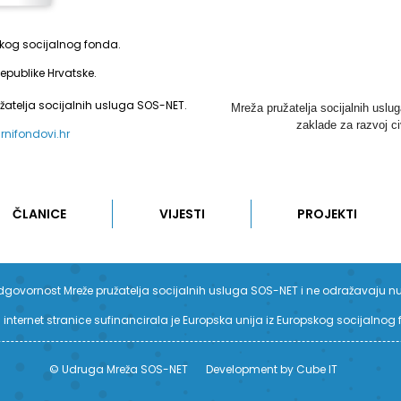
pskog socijalnog fonda.
epublike Hrvatske.
užatelja socijalnih usluga SOS-NET.
Mreža pružatelja socijalnih uslu
zaklade za razvoj ci
urnifondovi.hr
ČLANICE
VIJESTI
PROJEKTI
su odgovornost Mreže pružatelja socijalnih usluga SOS-NET i ne odražavaju n
 internet stranice sufinancirala je Europska unija iz Europskog socijalnog
© Udruga Mreža SOS-NET
Development by Cube IT