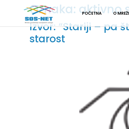
Oznaka:
aktivno 
POČETNA
O MREŽ
Izvor: “Stariji – p
starost