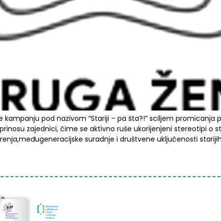
ne kampanju pod nazivom “Stariji – pa šta?!” sciljem promicanja p
inosu zajednici, čime se aktivno ruše ukorijenjeni stereotipi o sta
renja,međugeneracijske suradnje i društvene uključenosti starijih