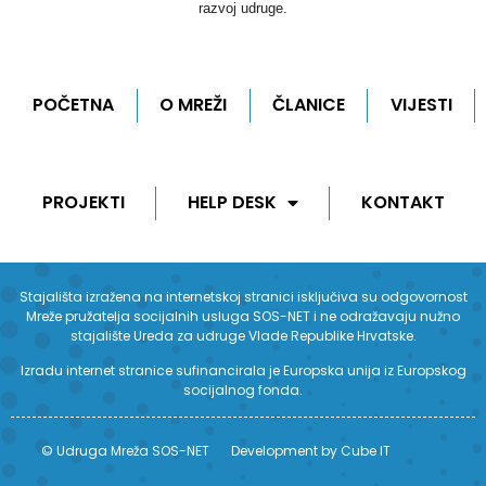
razvoj udruge.
POČETNA
O MREŽI
ČLANICE
VIJESTI
PROJEKTI
HELP DESK
KONTAKT
Stajališta izražena na internetskoj stranici isključiva su odgovornost
Mreže pružatelja socijalnih usluga SOS-NET i ne odražavaju nužno
stajalište Ureda za udruge Vlade Republike Hrvatske.
Izradu internet stranice sufinancirala je Europska unija iz Europskog
socijalnog fonda.
© Udruga Mreža SOS-NET
Development by Cube IT