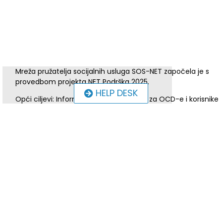
Mreža pružatelja socijalnih usluga SOS-NET započela je s
provedbom projekta NET Podrška 2025.
HELP DESK
Opći ciljevi: Informirati i pružiti podršku za OCD-e i korisnike
socijalnih usluga na području 5 županija u svrhu razvijanja
socijalnih usluga u slavonskoj regiji te novim modelima i
rješenjima za izvaninstitucionalne usluge.
Specifični cilj 1: Educirati zaposlenike, volontere i članove
udruga kako bi se ojačali njihovi kapaciteti i na temelju
toga pružile što kvalitetnije socijalne usluge.
Specifični cilj 2: Pružiti podršku korisnicima socijalnih usluga
kako bi što lakše ostvarili prava koja proizlaze iz sustava
socijalne skrbi.