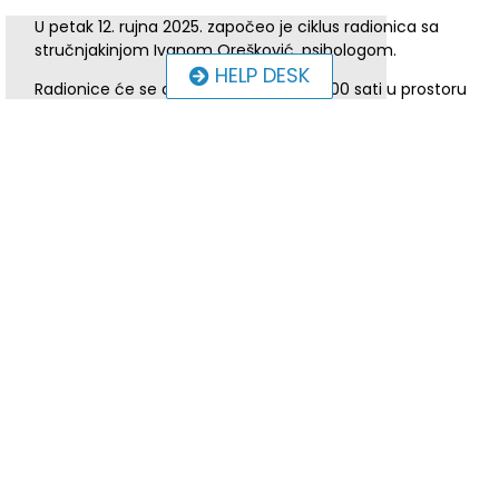
U petak 12. rujna 2025. započeo je ciklus radionica sa
stručnjakinjom Ivanom Orešković, psihologom.
HELP DESK
Radionice će se odvijati petkom od 17:00 sati u prostoru
udruge, u Društvenom centru Valpovo, a uključuju grupne
radionice te individualnu podršku za osobe s invaliditetom i
roditelje/skrbnike osoba s invaliditetom.
Aktivnosti se provode u sklopu projekta Mind&Motion koji
financira Osječko-baranjska županija.