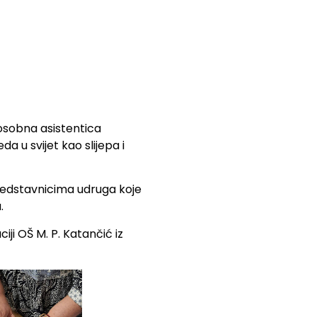
osobna asistentica
 u svijet kao slijepa i
predstavnicima udruga koje
.
iji OŠ M. P. Katančić iz