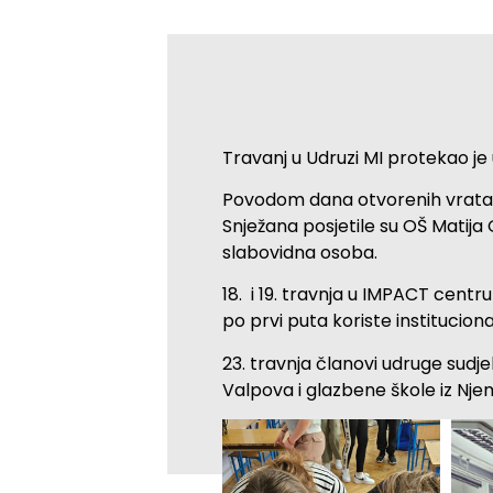
Travanj u Udruzi MI protekao je
Povodom dana otvorenih vrata č
Snježana posjetile su OŠ Matija
slabovidna osoba.
18. i 19. travnja u IMPACT cent
po prvi puta koriste institucion
23. travnja članovi udruge sudjel
Valpova i glazbene škole iz Nje