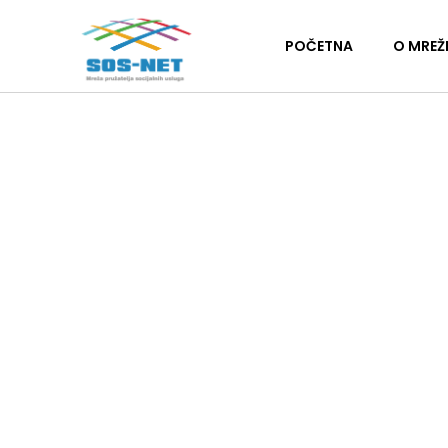
POČETNA
O MREŽ