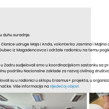
 u duhu suradnje.
lanice udruge Maja i Anđa, volonterka Jasmina i Majina 
 Gubec iz Magadencovca i održale radionicu na temu pogleda
ru u Zadru sudjelovali smo u koordinacijskom sastanku sa 
alnu podršku Nacionalne zaklade za razvoj civilnog društva
ovali su u radionici u sklopu Erasmus+ projekta, u organizac
mačke. Više informacija na
sljedećoj objavi.