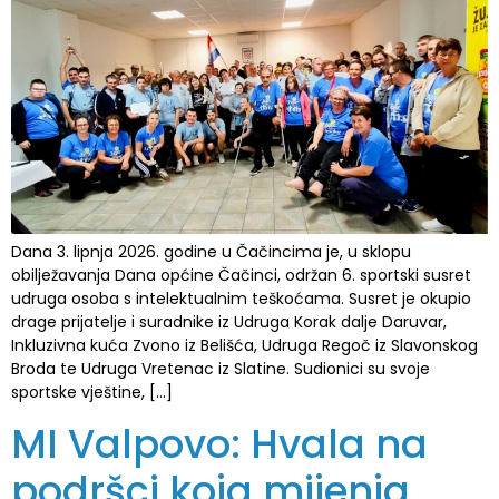
Dana 3. lipnja 2026. godine u Čačincima je, u sklopu
obilježavanja Dana općine Čačinci, održan 6. sportski susret
udruga osoba s intelektualnim teškoćama. Susret je okupio
drage prijatelje i suradnike iz Udruga Korak dalje Daruvar,
Inkluzivna kuća Zvono iz Belišća, Udruga Regoč iz Slavonskog
Broda te Udruga Vretenac iz Slatine. Sudionici su svoje
sportske vještine, […]
MI Valpovo: Hvala na
podršci koja mijenja