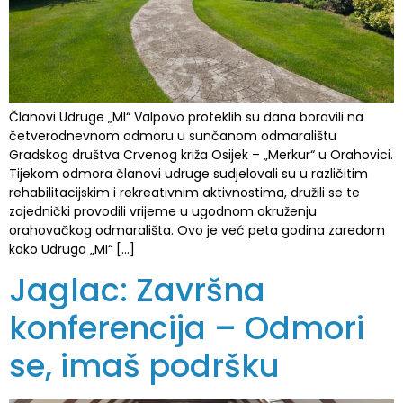
Članovi Udruge „MI“ Valpovo proteklih su dana boravili na
četverodnevnom odmoru u sunčanom odmaralištu
Gradskog društva Crvenog križa Osijek – „Merkur“ u Orahovici.
Tijekom odmora članovi udruge sudjelovali su u različitim
rehabilitacijskim i rekreativnim aktivnostima, družili se te
zajednički provodili vrijeme u ugodnom okruženju
orahovačkog odmarališta. Ovo je već peta godina zaredom
kako Udruga „MI“ […]
Jaglac: Završna
konferencija – Odmori
se, imaš podršku