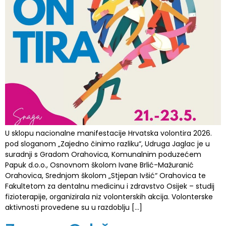
U sklopu nacionalne manifestacije Hrvatska volontira 2026.
pod sloganom „Zajedno činimo razliku“, Udruga Jaglac je u
suradnji s Gradom Orahovica, Komunalnim poduzećem
Papuk d.o.o., Osnovnom školom Ivane Brlić-Mažuranić
Orahovica, Srednjom školom „Stjepan Ivšić“ Orahovica te
Fakultetom za dentalnu medicinu i zdravstvo Osijek – studij
fizioterapije, organizirala niz volonterskih akcija. Volonterske
aktivnosti provedene su u razdoblju […]