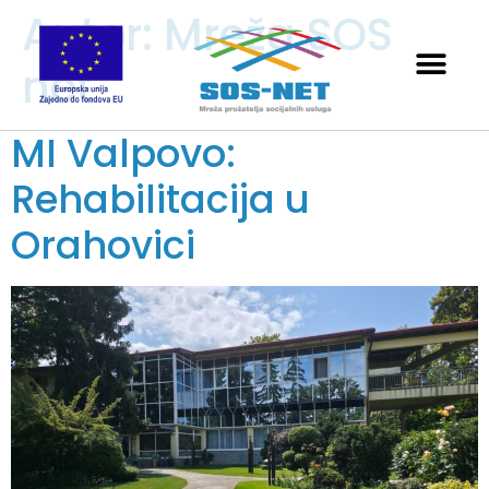
Autor:
Mreža SOS
net
MI Valpovo:
Rehabilitacija u
Orahovici